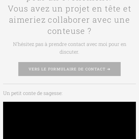
Vous avez un projet en tête et
aimeriez collaborer avec une
conteuse ?
N'hésitez pas à prendre contact avec moi pour en
discuter
.
VERS LE FORMULAIRE DE CONTACT ➔
Un petit conte de sagesse: